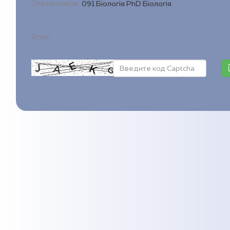
Спеціалізація:
091 Біологія PhD Біологія
Опис: