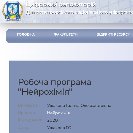
Цифровий репозиторій
Дніпропетровського національного університе
ГОЛОВНА
ФАКУЛЬТЕТИ
ВІДКРИТІ РЕСУРСИ
ІНСТРУКЦІЯ
Робоча програма
"Нейрохімія"
Викладач:
Ушакова Галина Олександрівна
Предмет:
Нейрохімія
Рік видання:
2020
Автор:
Ушакова Г.О.