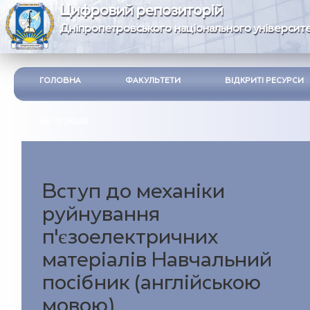
Цифровий репозиторій
Дніпропетровського національного університе
ГОЛОВНА
ФАКУЛЬТЕТИ
ВІДКРИТІ РЕСУРСИ
ІНСТРУКЦІЯ
Вступ до механіки
руйнування
п’єзоелектричних
матеріалів Навчальний
посібник (англійською
мовою)