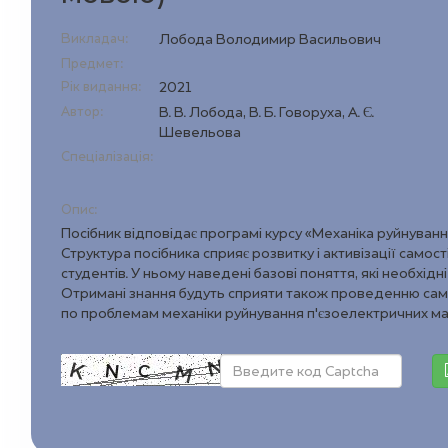
Викладач:
Лобода Володимир Васильович
Предмет:
Рік видання:
2021
Автор:
В. В. Лобода, В. Б. Говоруха, А. Є.
Шевельова
Спеціалізація:
Опис:
Посібник відповідає програмі курсу «Механіка руйнуванн
Структура посібника сприяє розвитку і активізації самост
студентів. У ньому наведені базові поняття, які необхідн
Отримані знання будуть сприяти також проведенню сам
по проблемам механіки руйнування п’єзоелектричних мат