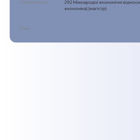
Спеціалізація:
292 Міжнародні економічні віднос
економіка) (магістр)
Опис: