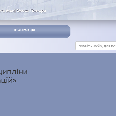
та імені Олеся Гончара
ІНФОРМАЦІЯ
ципліни
цій»