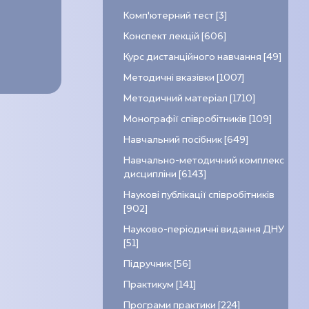
Комп’ютерний тест [3]
Конспект лекцій [606]
Курс дистанційного навчання [49]
Методичні вказівки [1007]
Методичний матеріал [1710]
Монографії співробітників [109]
Навчальний посібник [649]
Навчально-методичний комплекс
дисципліни [6143]
Наукові публікації співробітників
[902]
Науково-періодичні видання ДНУ
[51]
Підручник [56]
Практикум [141]
Програми практики [224]