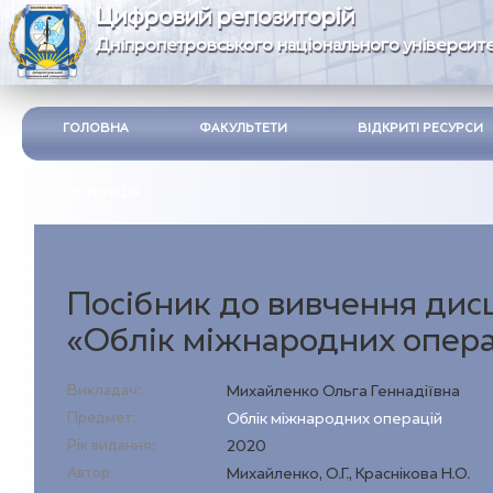
Цифровий репозиторій
Дніпропетровського національного університе
ГОЛОВНА
ФАКУЛЬТЕТИ
ВІДКРИТІ РЕСУРСИ
ІНСТРУКЦІЯ
Посібник до вивчення дис
«Облік міжнародних опера
Викладач:
Михайленко Ольга Геннадіївна
Предмет:
Облік міжнародних операцій
Рік видання:
2020
Автор:
Михайленко, О.Г., Краснікова Н.О.