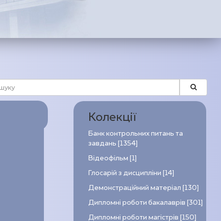
Колекції
Банк контрольних питань та
завдань [1354]
Відеофільм [1]
Глосарій з дисципліни [14]
Демонстраційний матеріал [130]
Дипломні роботи бакалаврів [301]
Дипломні роботи магістрів [150]