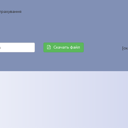
страхування
Скачать файл
[с