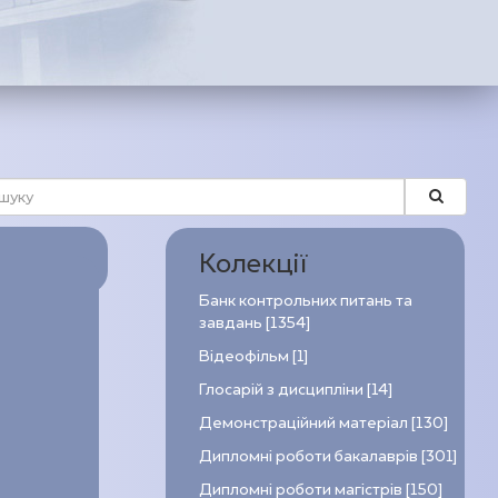
Колекції
Банк контрольних питань та
завдань [1354]
Відеофільм [1]
Глосарій з дисципліни [14]
Демонстраційний матеріал [130]
Дипломні роботи бакалаврів [301]
Дипломні роботи магістрів [150]