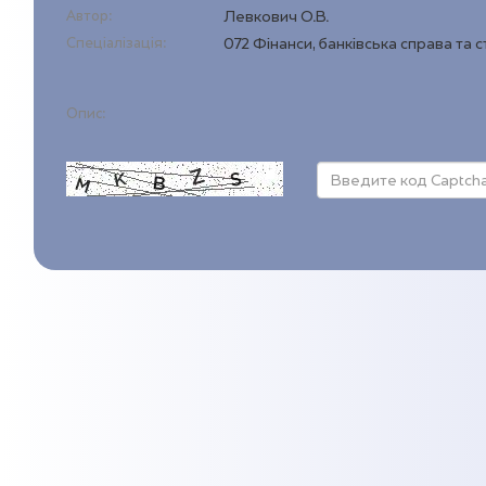
Автор:
Левкович О.В.
Спеціалізація:
072 Фінанси, банківська справа та 
Опис: