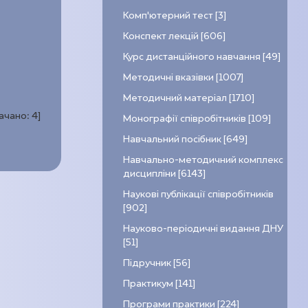
Комп’ютерний тест [3]
Конспект лекцій [606]
Курс дистанційного навчання [49]
Методичні вказівки [1007]
Методичний матеріал [1710]
качано:
4
]
Монографії співробітників [109]
Навчальний посібник [649]
Навчально-методичний комплекс
дисципліни [6143]
Наукові публікації співробітників
[902]
Науково-періодичні видання ДНУ
[51]
Підручник [56]
Практикум [141]
Програми практики [224]