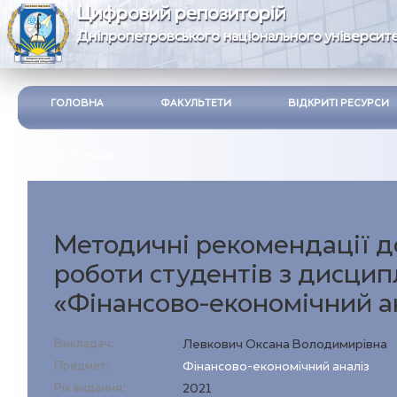
Цифровий репозиторій
Дніпропетровського національного університе
ГОЛОВНА
ФАКУЛЬТЕТИ
ВІДКРИТІ РЕСУРСИ
ІНСТРУКЦІЯ
Методичні рекомендації д
роботи студентів з дисцип
«Фінансово-економічний а
Викладач:
Левкович Оксана Володимирівна
Предмет:
Фінансово-економічний аналіз
Рік видання:
2021