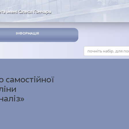
та імені Олеся Гончара
ІНФОРМАЦІЯ
о самостійної
ліни
наліз»