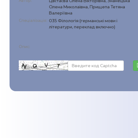
Автор:
Цвєтаєва Олена Вікторівна, Знанецька
Олена Миколаівна, Прищепа Тетяна
Валеріївна
Спеціалізація:
035 Філологія (германські мови і
літератури, переклад включно)
Опис: