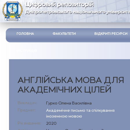
Цифровий репозиторій
Дніпропетровського національного університе
ГОЛОВНА
ФАКУЛЬТЕТИ
ВІДКРИТІ РЕСУРСИ
ІНСТРУКЦІЯ
АНГЛІЙСЬКА МОВА ДЛЯ
АКАДЕМІЧНИХ ЦІЛЕЙ
Викладач:
Гурко Олена Василівна
Предмет:
Академічне письмо та спілкування
іноземною мовою
Рік видання:
2020