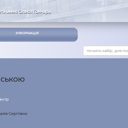
та імені Олеся Гончара
ІНФОРМАЦІЯ
йською
местр
алія Сергіївна