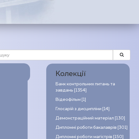
Колекції
Банк контрольних питань та
завдань [1354]
Відеофільм [1]
Глосарій з дисципліни [14]
Демонстраційний матеріал [130]
Дипломні роботи бакалаврів [301]
Дипломні роботи магістрів [150]