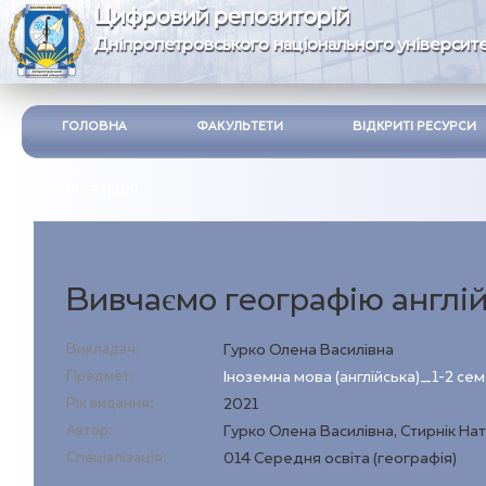
Цифровий репозиторій
Дніпропетровського національного університе
ГОЛОВНА
ФАКУЛЬТЕТИ
ВІДКРИТІ РЕСУРСИ
ІНСТРУКЦІЯ
Вивчаємо географію англі
Викладач:
Гурко Олена Василівна
Предмет:
Іноземна мова (англійська)_1-2 се
Рік видання:
2021
Автор:
Гурко Олена Василівна, Стирнік Нат
Спеціалізація:
014 Середня освіта (географія)