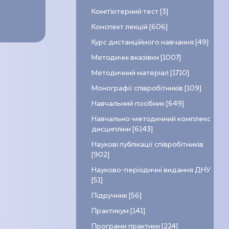
Комп’ютерний тест [3]
Конспект лекцій [606]
Курс дистанційного навчання [49]
Методичні вказівки [1007]
Методичний матеріал [1710]
Монографії співробітників [109]
Навчальний посібник [649]
Навчально-методичний комплекс
дисципліни [6143]
Наукові публікації співробітників
[902]
Науково-періодичні видання ДНУ
[51]
Підручник [56]
Практикум [141]
Програми практики [224]