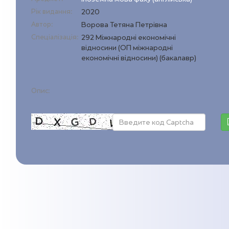
Рік видання:
2020
Автор:
Ворова Тетяна Петрівна
Спеціалізація:
292 Міжнародні економічні
відносини (ОП міжнародні
економічні відносини) (бакалавр)
Опис: