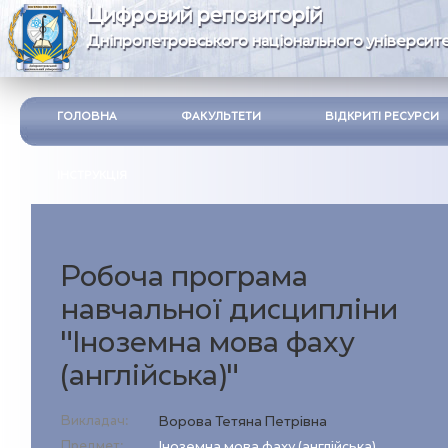
Цифровий репозиторій
Дніпропетровського національного університе
ГОЛОВНА
ФАКУЛЬТЕТИ
ВІДКРИТІ РЕСУРСИ
ІНСТРУКЦІЯ
Робоча програма
навчальної дисципліни
"Іноземна мова фаху
(англійська)"
Викладач:
Ворова Тетяна Петрівна
Предмет:
Іноземна мова фаху (англійська)