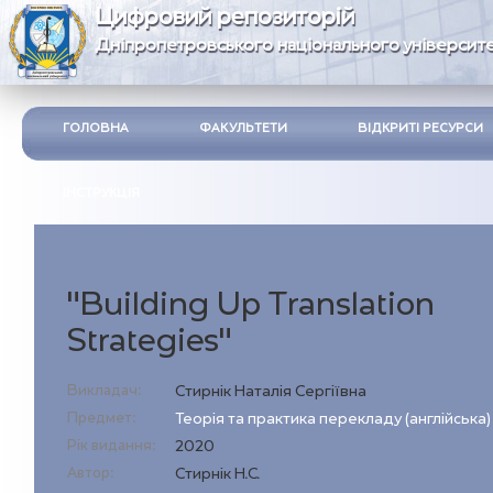
Цифровий репозиторій
Дніпропетровського національного університе
ГОЛОВНА
ФАКУЛЬТЕТИ
ВІДКРИТІ РЕСУРСИ
ІНСТРУКЦІЯ
"Building Up Translation
Strategies"
Викладач:
Стирнік Наталія Сергіївна
Предмет:
Теорія та практика перекладу (англійська)
Рік видання:
2020
Автор:
Cтирнік Н.С.