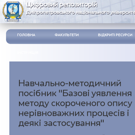
Цифровий репозиторій
Дніпропетровського національного університе
ГОЛОВНА
ФАКУЛЬТЕТИ
ВІДКРИТІ РЕСУРСИ
ІНСТРУКЦІЯ
Навчально-методичний
посібник "Базові уявлення
методу скороченого опису
нерівноважних процесів і
деякі застосування"