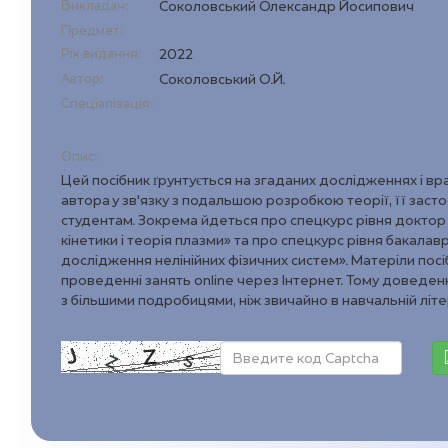
Викладач:
Соколовський Олександр Йосипович
Предмет:
Рік видання:
2022
Автор:
Соколовський О.Й.
Спеціалізація:
Опис:
Цей посібник ґрунтується на згаданих дослідженнях і в
автора у зв’язку з подальшою розробкою теорії, її засто
студентам. Зокрема йдеться про спецкурс рівня доктор
кінетики і теорія плазми» та про спецкурс рівня бакала
дослідження нелінійних фізичних систем». Матеріли пос
проведенні занять online через Інтернет. Тому доведе
з більшими подробицями, ніж звичайно в навчальній літ