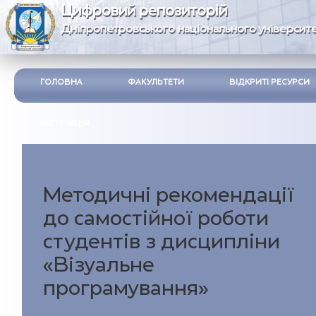
Цифровий репозиторій
Дніпропетровського національного університе
ГОЛОВНА
ФАКУЛЬТЕТИ
ВІДКРИТІ РЕСУРСИ
ІНСТРУКЦІЯ
Методичні рекомендації
до самостійної роботи
студентів з дисципліни
«Візуальне
програмування»