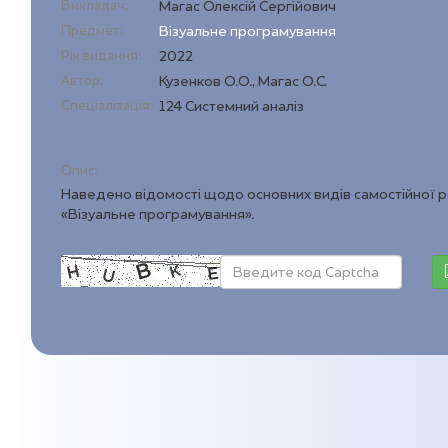
Викладач:
Магас Олексій Сергійович
Предмет:
Візуальне програмування
Рік видання:
2022
Автор:
Кузенков О.О., Магас О.С.
Спеціалізація:
124 Системний аналіз
Опис:
Наведено відомості щодо основних видів самостійної ро
«Візуальне програмування».