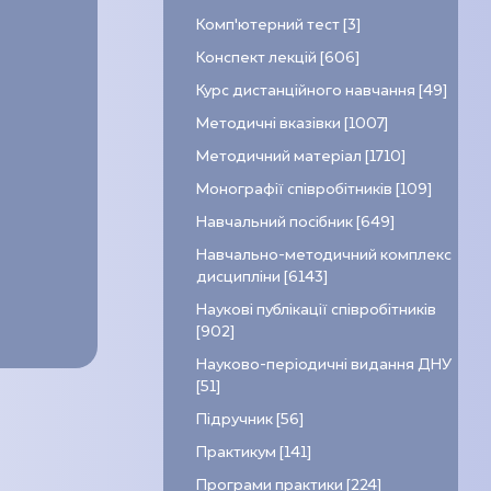
Комп’ютерний тест [3]
Конспект лекцій [606]
Курс дистанційного навчання [49]
Методичні вказівки [1007]
Методичний матеріал [1710]
Монографії співробітників [109]
Навчальний посібник [649]
Навчально-методичний комплекс
дисципліни [6143]
Наукові публікації співробітників
[902]
Науково-періодичні видання ДНУ
[51]
Підручник [56]
Практикум [141]
Програми практики [224]