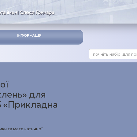
та імені Олеся Гончара
ІНФОРМАЦІЯ
ої
слень» для
13 «Прикладна
ики та математичної