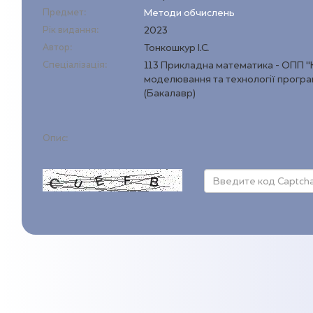
Предмет:
Методи обчислень
Рік видання:
2023
Автор:
Тонкошкур І.С.
Спеціалізація:
113 Прикладна математика - ОПП 
моделювання та технології прогр
(Бакалавр)
Опис: