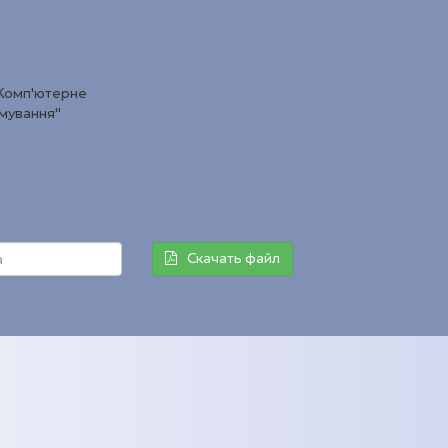
"Комп’ютерне
амування"
Скачать файл