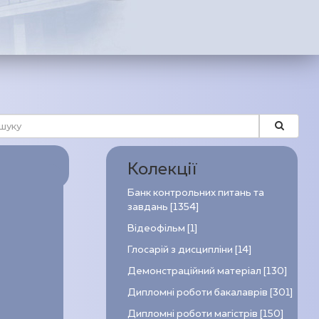
Колекції
Банк контрольних питань та
завдань [1354]
Відеофільм [1]
Глосарій з дисципліни [14]
Демонстраційний матеріал [130]
Дипломні роботи бакалаврів [301]
Дипломні роботи магістрів [150]