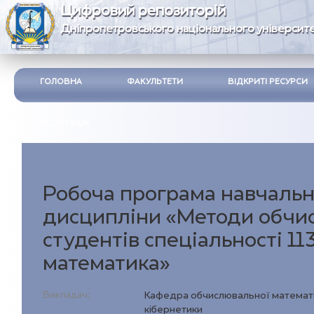
Цифровий репозиторій
Дніпропетровського національного університе
ГОЛОВНА
ФАКУЛЬТЕТИ
ВІДКРИТІ РЕСУРСИ
ІНСТРУКЦІЯ
Робоча програма навчальн
дисципліни «Методи обчи
студентів спеціальності 1
математика»
Викладач:
Кафедра обчислювальної математ
кібернетики