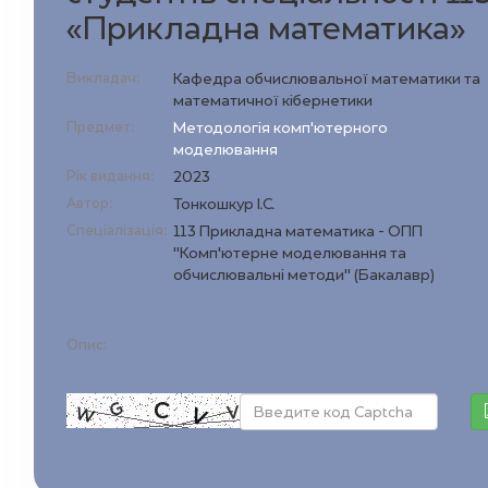
«Прикладна математика»
Викладач:
Кафедра обчислювальної математики та
математичної кібернетики
Предмет:
Методологія комп’ютерного
моделювання
Рік видання:
2023
Автор:
Тонкошкур І.С.
Спеціалізація:
113 Прикладна математика - ОПП
"Комп’ютерне моделювання та
обчислювальні методи" (Бакалавр)
Опис: