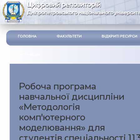
Цифровий репозиторій
Дніпропетровського національного університе
ГОЛОВНА
ФАКУЛЬТЕТИ
ВІДКРИТІ РЕСУРСИ
ІНСТРУКЦІЯ
Робоча програма
навчальної дисципліни
«Методологія
комп’ютерного
моделювання» для
студентів спеціальності 11