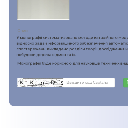
Опис:
У монографії систематизовано методи імітаційного моде
відносно задач інформаційного забезпечення автомати
спостережень, викладено розділи теорії дослідження на
побудови дерева відмов та ін.
Монографія буде корисною для науковців технічних вищ