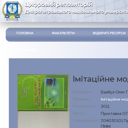
Цифровий репозиторій
Дніпропетровського національного університе
ГОЛОВНА
ФАКУЛЬТЕТИ
ВІДКРИТІ РЕСУРСИ
ІНСТРУКЦІЯ
Імітаційне м
Викладач:
Байбуз Олег 
Предмет:
Імітаційне м
Рік видання:
2011
Автор:
Приставка О.П.
Спеціалізація:
7.04030101 П
ПММ