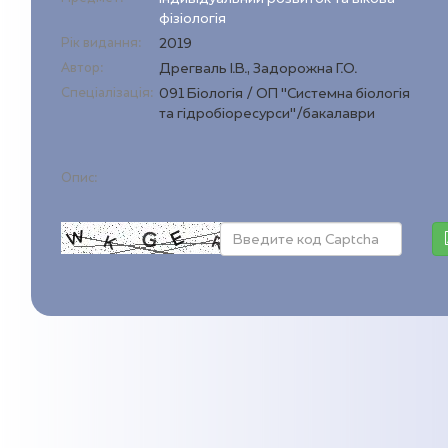
фізіологія
Рік видання:
2019
Автор:
Дрегваль І.В., Задорожна Г.О.
Спеціалізація:
091 Біологія / ОП "Системна біологія
та гідробіоресурси"/бакалаври
Опис: