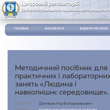
Цифровий репозиторій
Дніпропетровського національного університе
ГОЛОВНА
ФАКУЛЬТЕТИ
ВІДКРИТІ РЕСУРСИ
ІНСТРУКЦІЯ
Методичний посібник для
практичних і лабораторни
занять «Людина і
навколишнє середовище».
Викладач:
Дрегваль Ігор Володимирович
Предмет:
Індивідуальний розвиток та вікова