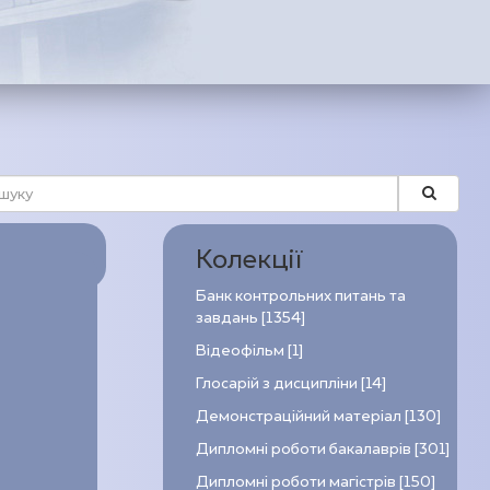
Колекції
Банк контрольних питань та
завдань [1354]
Відеофільм [1]
Глосарій з дисципліни [14]
Демонстраційний матеріал [130]
Дипломні роботи бакалаврів [301]
Дипломні роботи магістрів [150]