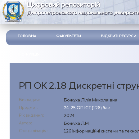
Цифровий репозиторій
Дніпропетровського національного університе
ГОЛОВНА
ФАКУЛЬТЕТИ
ВІДКРИТІ РЕСУРСИ
ІНСТРУКЦІЯ
РП ОК 2.18 Дискретні стру
Викладач:
Божуха Лілія Миколаївна
Предмет:
24-25 ОП ІСТ (126) бак
Рік видання:
2024
Автор:
Божуха Л.М.
Спеціалізація:
126 Інформаційні системи та технол