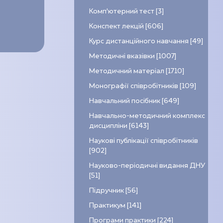
Комп’ютерний тест [3]
Конспект лекцій [606]
Курс дистанційного навчання [49]
Методичні вказівки [1007]
Методичний матеріал [1710]
Монографії співробітників [109]
Навчальний посібник [649]
Навчально-методичний комплекс
дисципліни [6143]
Наукові публікації співробітників
[902]
Науково-періодичні видання ДНУ
[51]
Підручник [56]
Практикум [141]
Програми практики [224]