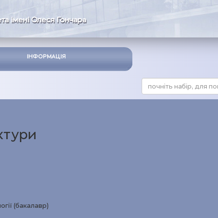
та імені Олеся Гончара
ІНФОРМАЦІЯ
ктури
огії (бакалавр)