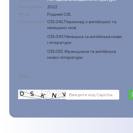
Рік видання:
2022
Автор:
Родний О.В.
Спеціалізація:
035.041 Переклад з англійської та
німецької мов
035.043 Німецька та англійська мови
і літератури
035.055 Французька та англійська
мови і літератури
Опис: