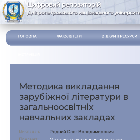
Цифровий репозиторій
Дніпропетровського національного університе
ГОЛОВНА
ФАКУЛЬТЕТИ
ВІДКРИТІ РЕСУРСИ
ІНСТРУКЦІЯ
Методика викладання
зарубіжної літератури в
загальноосвітніх
навчальних закладах
Викладач:
Родний Олег Володимирович
Предмет:
Методика викладання літератури