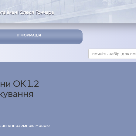
та імені Олеся Гончара
ІНФОРМАЦІЯ
ни ОК 1.2
лкування
кування іноземною мовою