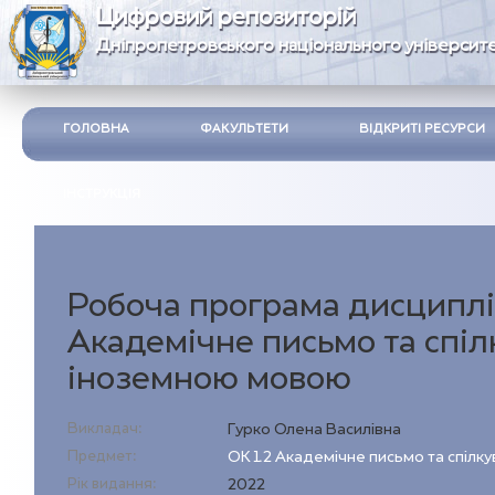
Цифровий репозиторій
Дніпропетровського національного університе
ГОЛОВНА
ФАКУЛЬТЕТИ
ВІДКРИТІ РЕСУРСИ
ІНСТРУКЦІЯ
Робоча програма дисциплі
Академічне письмо та спі
іноземною мовою
Викладач:
Гурко Олена Василівна
Предмет:
ОК 1.2 Академічне письмо та спіл
Рік видання:
2022