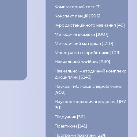
Комп’ютерний тест [3]
Конспект лекцій [606]
Курс дистанційного навчання [49]
Методичні вказівки [1007]
Методичний матеріал [1710]
Монографії співробітників [109]
Навчальний посібник [649]
Навчально-методичний комплекс
дисципліни [6143]
Наукові публікації співробітників
[902]
Науково-періодичні видання ДНУ
[51]
Підручник [56]
Практикум [141]
Програми практики [224]