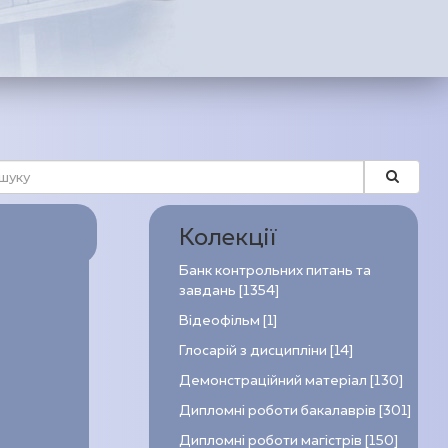
Колекції
Банк контрольних питань та
завдань [1354]
Відеофільм [1]
Глосарій з дисципліни [14]
Демонстраційний матеріал [130]
Дипломні роботи бакалаврів [301]
Дипломні роботи магістрів [150]