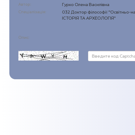
Автор:
Гурко Олена Василівна
Спеціалізація:
032 Доктор філософії "Освітньо-н
ІСТОРІЯ ТА АРХЕОЛОГІЯ"
Опис: