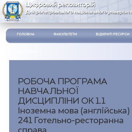
Цифровий репозиторій
Дніпропетровського національного університе
ГОЛОВНА
ФАКУЛЬТЕТИ
ВІДКРИТІ РЕСУРСИ
ІНСТРУКЦІЯ
РОБОЧА ПРОГРАМА
НАВЧАЛЬНОЇ
ДИСЦИПЛІНИ ОК 1.1
Іноземна мова (англійська)
241 Готельно-ресторанна
справа