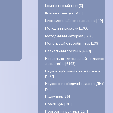
Комп’ютерний тест [3]
Конспект лекцій [606]
Курс дистанційного навчання [49]
Методичні вказівки [1007]
Методичний матеріал [1710]
Монографії співробітників [109]
Навчальний посібник [649]
Навчально-методичний комплекс
дисципліни [6143]
Наукові публікації співробітників
[902]
Науково-періодичні видання ДНУ
[51]
Підручник [56]
Практикум [141]
Програми практики [224]