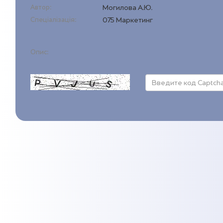
Автор:
Могилова А.Ю.
Спеціалізація:
075 Маркетинг
Опис: