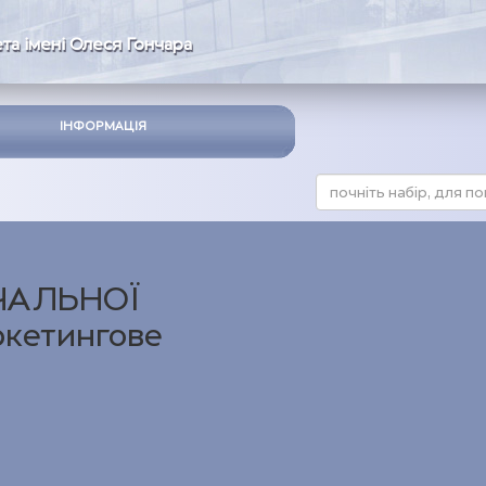
та імені Олеся Гончара
ІНФОРМАЦІЯ
ЧАЛЬНОЇ
кетингове