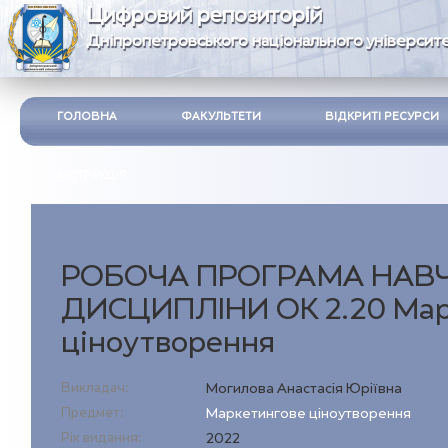
Цифровий репозиторій
Дніпропетровського національного університе
ГОЛОВНА
ФАКУЛЬТЕТИ
ВІДКРИТІ РЕСУРСИ
ІНСТРУКЦІЯ
РОБОЧА ПРОГРАМА НАВ
ДИСЦИПЛІНИ ОК 2.20 Мар
ціноутворення
Викладач:
Могилова Анастасія Юріївна
Предмет:
Маркетингове ціноутворення
Рік видання:
2022