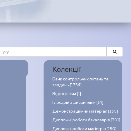
Колекції
Банк контрольних питань та
завдань [1354]
Відеофільм [1]
Глосарій з дисципліни [14]
Демонстраційний матеріал [130]
Дипломні роботи бакалаврів [301]
Дипломні роботи магістрів [150]