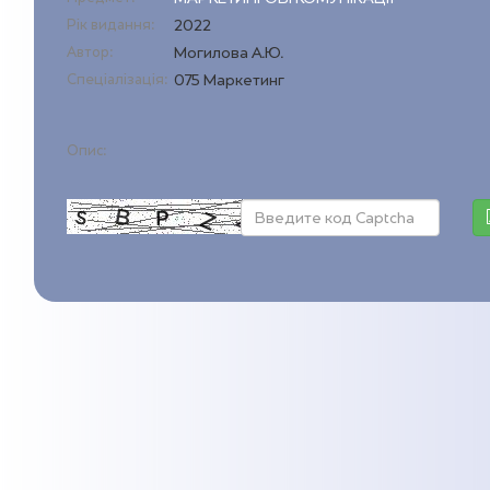
Рік видання:
2022
Автор:
Могилова А.Ю.
Спеціалізація:
075 Маркетинг
Опис: