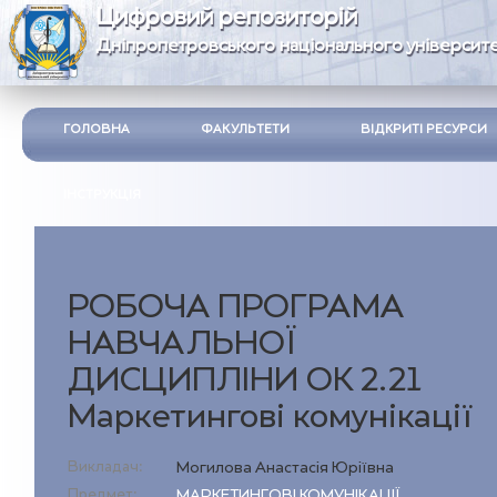
Цифровий репозиторій
Дніпропетровського національного університе
ГОЛОВНА
ФАКУЛЬТЕТИ
ВІДКРИТІ РЕСУРСИ
ІНСТРУКЦІЯ
РОБОЧА ПРОГРАМА
НАВЧАЛЬНОЇ
ДИСЦИПЛІНИ ОК 2.21
Маркетингові комунікації
Викладач:
Могилова Анастасія Юріївна
Предмет:
МАРКЕТИНГОВІ КОМУНІКАЦІЇ