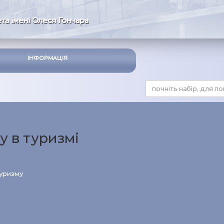
та імені Олеся Гончара
ІНФОРМАЦІЯ
у в туризмі
туризму