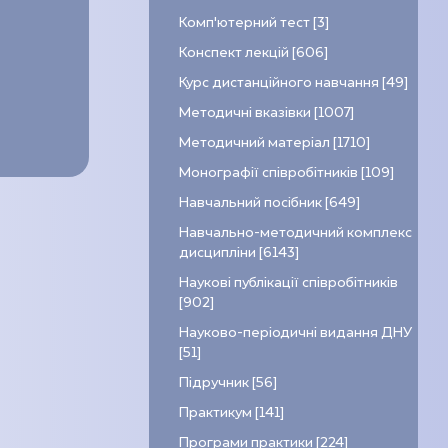
Комп’ютерний тест [3]
Конспект лекцій [606]
Курс дистанційного навчання [49]
Методичні вказівки [1007]
Методичний матеріал [1710]
Монографії співробітників [109]
Навчальний посібник [649]
Навчально-методичний комплекс
дисципліни [6143]
Наукові публікації співробітників
[902]
Науково-періодичні видання ДНУ
[51]
Підручник [56]
Практикум [141]
Програми практики [224]