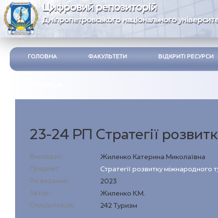
Цифровий репозиторій
Дніпропетровського національного університе
ГОЛОВНА
ФАКУЛЬТЕТИ
ВІДКРИТІ РЕСУРСИ
ІНСТРУКЦІЯ
23-24 РП Стратегії розвитк
Викладач:
Жиленко Катерина Миколаївна
Предмет:
Стратегії розвитку міжнародного 
Рік видання:
2023
Автор:
Жиленко К.М.
Спеціалізація:
242 Туризм