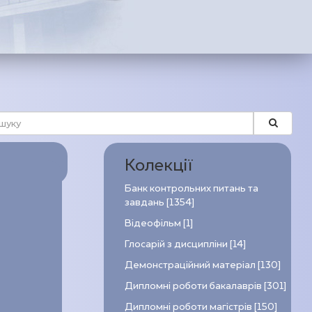
Колекції
Банк контрольних питань та
завдань [1354]
Відеофільм [1]
Глосарій з дисципліни [14]
Демонстраційний матеріал [130]
Дипломні роботи бакалаврів [301]
Дипломні роботи магістрів [150]