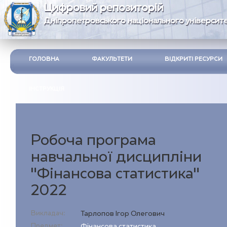
Цифровий репозиторій
Дніпропетровського національного університе
ГОЛОВНА
ФАКУЛЬТЕТИ
ВІДКРИТІ РЕСУРСИ
ІНСТРУКЦІЯ
Робоча програма
навчальної дисципліни
"Фінансова статистика"
2022
Викладач:
Тарлопов Ігор Олегович
Предмет:
Фінансова статистика