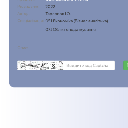
Рік видання:
2022
Автор:
Тарлопов І.О.
Спеціалізація:
051 Економіка (Бізнес аналітика)
071 Облік і оподаткування
Опис: