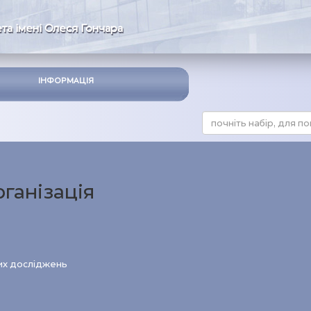
та імені Олеся Гончара
ІНФОРМАЦІЯ
рганізація
вих досліджень