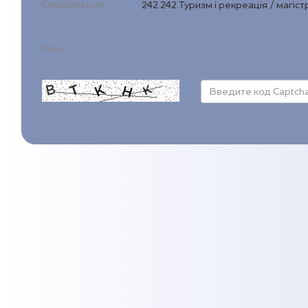
Спеціалізація:
242 242 Туризм і рекреація / магіст
Опис: