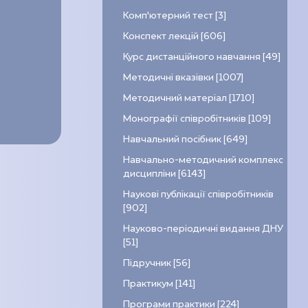
Комп’ютерний тест [3]
Конспект лекцій [606]
Курс дистанційного навчання [49]
Методичні вказівки [1007]
Методичний матеріал [1710]
Монографії співробітників [109]
Навчальний посібник [649]
Навчально-методичний комплекс
дисципліни [6143]
Наукові публікації співробітників
[902]
Науково-періодичні видання ДНУ
[51]
Підручник [56]
Практикум [141]
Програми практики [224]