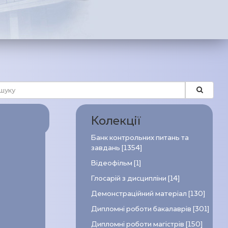
Колекції
Банк контрольних питань та
завдань [1354]
Відеофільм [1]
Глосарій з дисципліни [14]
Демонстраційний матеріал [130]
Дипломні роботи бакалаврів [301]
Дипломні роботи магістрів [150]