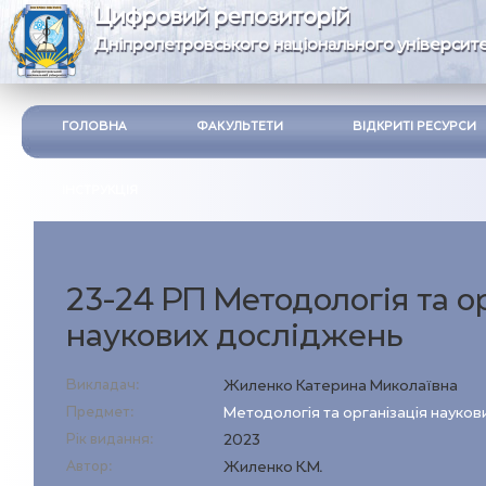
Цифровий репозиторій
Дніпропетровського національного університе
ГОЛОВНА
ФАКУЛЬТЕТИ
ВІДКРИТІ РЕСУРСИ
ІНСТРУКЦІЯ
23-24 РП Методологія та о
наукових досліджень
Викладач:
Жиленко Катерина Миколаївна
Предмет:
Методологія та організація науко
Рік видання:
2023
Автор:
Жиленко К.М.