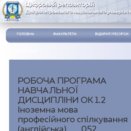
Цифровий репозиторій
Дніпропетровського національного університе
ГОЛОВНА
ФАКУЛЬТЕТИ
ВІДКРИТІ РЕСУРСИ
ІНСТРУКЦІЯ
РОБОЧА ПРОГРАМА
НАВЧАЛЬНОЇ
ДИСЦИПЛІНИ ОК 1.2
Іноземна мова
професійного спілкування
(англійська) __052