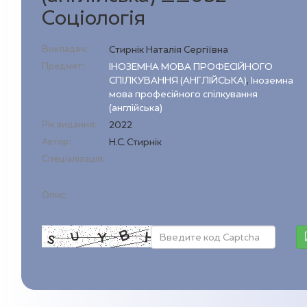
Соціологія
Викладач:
Стирнік Наталія Сергіївна
Предмет:
ІНОЗЕМНА МОВА ПРОФЕСІЙНОГО
СПІЛКУВАННЯ (АНГЛІЙСЬКА)
,
Іноземна
мова професійного спілкування
(англійська)
Рік видання:
2022
Автор:
Н.С. Стирнік
Спеціалізація:
Опис: