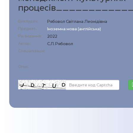
процесів___________
Викладач:
Рябовол Світлана Леонідівна
Предмет:
Іноземна мова (англійська)
Рік видання:
2022
Автор:
С.Л. Рябовол
Спеціалізація:
Опис: