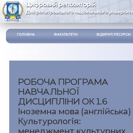
Цифровий репозиторій
Дніпропетровського національного університе
ГОЛОВНА
ФАКУЛЬТЕТИ
ВІДКРИТІ РЕСУРСИ
ІНСТРУКЦІЯ
РОБОЧА ПРОГРАМА
НАВЧАЛЬНОЇ
ДИСЦИПЛІНИ ОК 1.6
Іноземна мова (англійська)
Культурологія:
менеджмент культурних