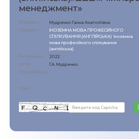
менеджмент»
Викладач:
Мудренко Ганна Анатоліївна
Предмет:
ІНОЗЕМНА МОВА ПРОФЕСІЙНОГО
СПІЛКУВАННЯ (АНГЛІЙСЬКА)
,
Іноземна
мова професійного спілкування
(англійська)
Рік видання:
2022
Автор:
Г.А. Мудренко
Спеціалізація:
Опис: