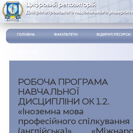
Цифровий репозиторій
Дніпропетровського національного університе
ГОЛОВНА
ФАКУЛЬТЕТИ
ВІДКРИТІ РЕСУРСИ
ІНСТРУКЦІЯ
РОБОЧА ПРОГРАМА
НАВЧАЛЬНОЇ
ДИСЦИПЛІНИ ОК 1.2.
«Іноземна мова
професійного спілкування
(англійська)»___«Міжнар