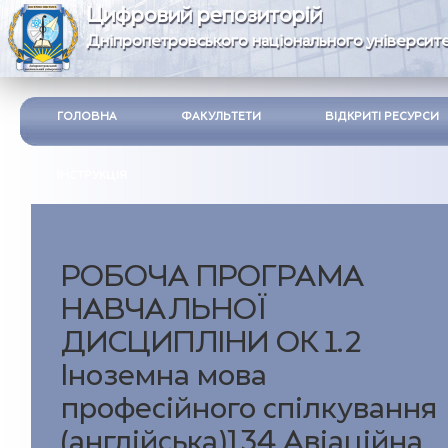
Цифровий репозиторій
Дніпропетровського національного університе
ГОЛОВНА
ФАКУЛЬТЕТИ
ВІДКРИТІ РЕСУРСИ
ІНСТРУКЦІЯ
РОБОЧА ПРОГРАМА
НАВЧАЛЬНОЇ
ДИСЦИПЛІНИ ОК 1.2
Іноземна мова
професійного спілкування
(англійська)134 Авіаційна