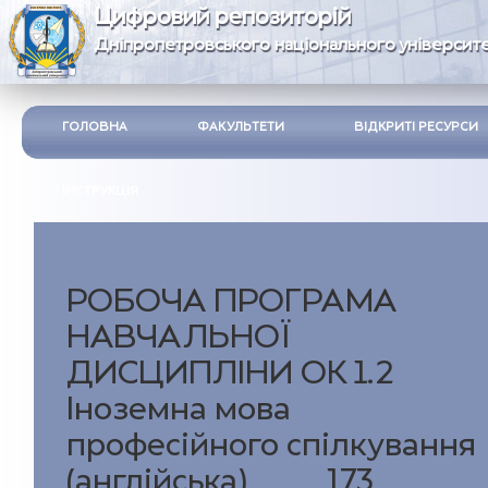
Цифровий репозиторій
Дніпропетровського національного університе
ГОЛОВНА
ФАКУЛЬТЕТИ
ВІДКРИТІ РЕСУРСИ
ІНСТРУКЦІЯ
РОБОЧА ПРОГРАМА
НАВЧАЛЬНОЇ
ДИСЦИПЛІНИ ОК 1.2
Іноземна мова
професійного спілкування
(англійська)___ 173