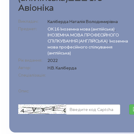
Авіоніка
Викладач:
Каліберда Наталія Володимирівна
Предмет:
ОК 1.6 Іноземна мова (англійська)
,
ІНОЗЕМНА МОВА ПРОФЕСІЙНОГО
СПІЛКУВАННЯ (АНГЛІЙСЬКА)
,
Іноземна
мова професійного спілкування
(англійська)
Рік видання:
2022
Автор:
Н.В. Каліберда
Спеціалізація:
Опис: