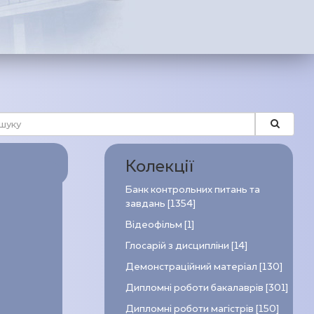
Колекції
Банк контрольних питань та
завдань [1354]
Відеофільм [1]
Глосарій з дисципліни [14]
Демонстраційний матеріал [130]
Дипломні роботи бакалаврів [301]
Дипломні роботи магістрів [150]