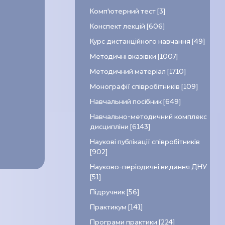
Комп’ютерний тест [3]
Конспект лекцій [606]
Курс дистанційного навчання [49]
Методичні вказівки [1007]
Методичний матеріал [1710]
Монографії співробітників [109]
Навчальний посібник [649]
Навчально-методичний комплекс
дисципліни [6143]
Наукові публікації співробітників
[902]
Науково-періодичні видання ДНУ
[51]
Підручник [56]
Практикум [141]
Програми практики [224]