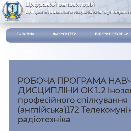
Цифровий репозиторій
Дніпропетровського національного університе
ГОЛОВНА
ФАКУЛЬТЕТИ
ВІДКРИТІ РЕСУРСИ
ІНСТРУКЦІЯ
РОБОЧА ПРОГРАМА НАВ
ДИСЦИПЛІНИ ОК 1.2 Інозе
професійного спілкування
(англійська)172 Телекомунік
радіотехніка