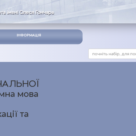
та імені Олеся Гончара
ІНФОРМАЦІЯ
ЧАЛЬНОЇ
мна мова
ації та