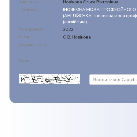
Викладач:
Новікова Ольга Вікторівна
Предмет:
ІНОЗЕМНА МОВА ПРОФЕСІЙНОГО
(АНГЛІЙСЬКА)
,
Іноземна мова проф
(англійська)
Рік видання:
2022
Автор:
О.В. Новікова
Спеціалізація:
Опис: