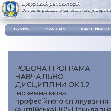
Цифровий репозиторій
Дніпропетровського національного університе
ГОЛОВНА
ФАКУЛЬТЕТИ
ВІДКРИТІ РЕСУРСИ
ІНСТРУКЦІЯ
РОБОЧА ПРОГРАМА
НАВЧАЛЬНОЇ
ДИСЦИПЛІНИ ОК 1.2
Іноземна мова
професійного спілкування
(англійська) 105 Прикладн