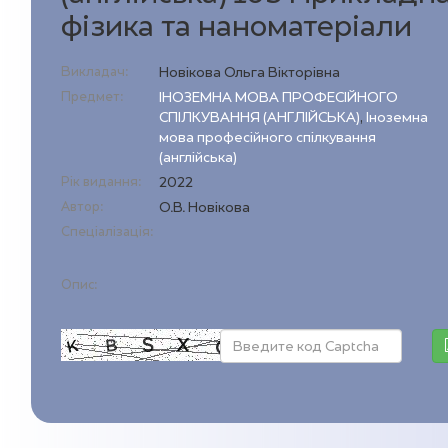
фізика та наноматеріали
Викладач:
Новікова Ольга Вікторівна
Предмет:
ІНОЗЕМНА МОВА ПРОФЕСІЙНОГО
СПІЛКУВАННЯ (АНГЛІЙСЬКА)
,
Іноземна
мова професійного спілкування
(англійська)
Рік видання:
2022
Автор:
О.В. Новікова
Спеціалізація:
Опис: