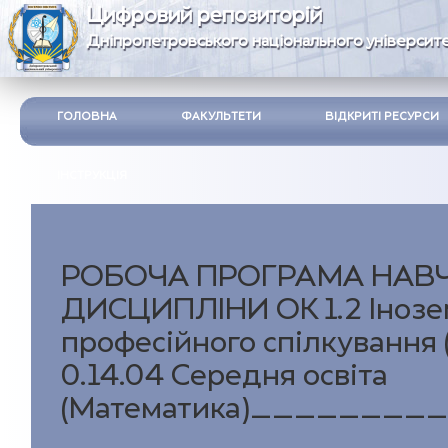
Цифровий репозиторій
Дніпропетровського національного університе
ГОЛОВНА
ФАКУЛЬТЕТИ
ВІДКРИТІ РЕСУРСИ
ІНСТРУКЦІЯ
РОБОЧА ПРОГРАМА НАВ
ДИСЦИПЛІНИ ОК 1.2 Інозе
професійного спілкування (
0.14.04 Середня освіта
(Математика)_______