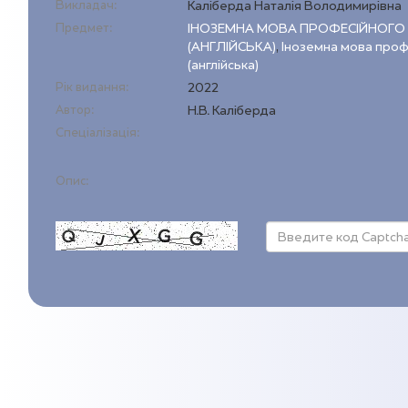
Викладач:
Каліберда Наталія Володимирівна
Предмет:
ІНОЗЕМНА МОВА ПРОФЕСІЙНОГО
(АНГЛІЙСЬКА)
,
Іноземна мова проф
(англійська)
Рік видання:
2022
Автор:
Н.В. Каліберда
Спеціалізація:
Опис: