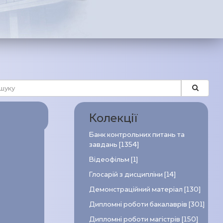
Колекції
Банк контрольних питань та
завдань [1354]
Відеофільм [1]
Глосарій з дисципліни [14]
Демонстраційний матеріал [130]
Дипломні роботи бакалаврів [301]
Дипломні роботи магістрів [150]