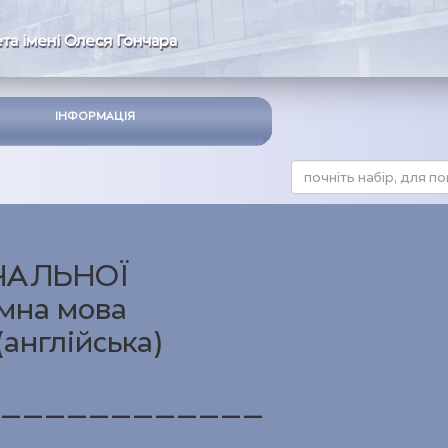
та імені Олеся Гончара
ІНФОРМАЦІЯ
ЧАЛЬНОЇ
мна мова
англійська)
______________