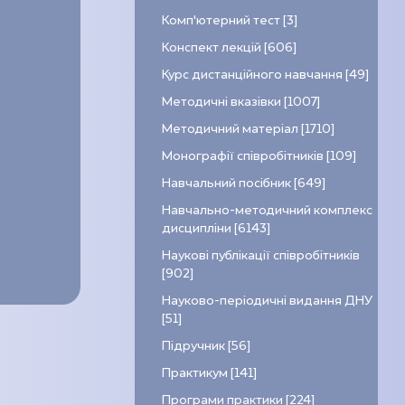
Комп’ютерний тест [3]
Конспект лекцій [606]
Курс дистанційного навчання [49]
Методичні вказівки [1007]
Методичний матеріал [1710]
Монографії співробітників [109]
Навчальний посібник [649]
Навчально-методичний комплекс
дисципліни [6143]
Наукові публікації співробітників
[902]
Науково-періодичні видання ДНУ
[51]
Підручник [56]
Практикум [141]
Програми практики [224]