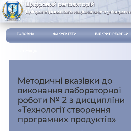
Цифровий репозиторій
Дніпропетровського національного університе
ГОЛОВНА
ФАКУЛЬТЕТИ
ВІДКРИТІ РЕСУРСИ
ІНСТРУКЦІЯ
Методичні вказівки до
виконання лабораторної
роботи № 2 з дисципліни
«Технології створення
програмних продуктів»