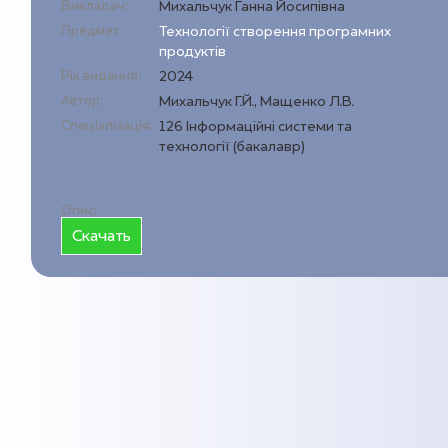
Викладач:
Михальчук Ганна Йосипівна
Предмет:
Технології створення програмних
продуктів
Рік видання:
2024
Автор:
Михальчук Г.Й., Мащенко Л.В.
Спеціалізація:
126 Інформаційні системи та
технології (бакалавр)
Опис:
Cкачать