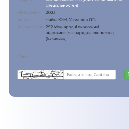
спеціальностей)
Рік видання:
2023
Автор:
Чайка Ю.М., Ульянова Л.П.
Спеціалізація:
292 Міжнародні економічні
відносини (міжнародна економіка)
(бакалавр)
Опис: