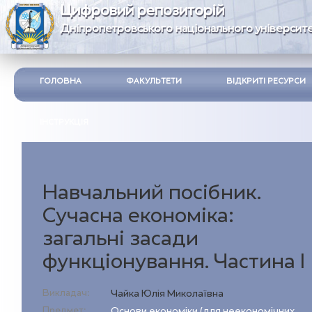
Цифровий репозиторій
Дніпропетровського національного університе
ГОЛОВНА
ФАКУЛЬТЕТИ
ВІДКРИТІ РЕСУРСИ
ІНСТРУКЦІЯ
Навчальний посібник.
Сучасна економіка:
загальні засади
функціонування. Частина І
Викладач:
Чайка Юлія Миколаївна
Предмет:
Основи економіки (для неекономічних