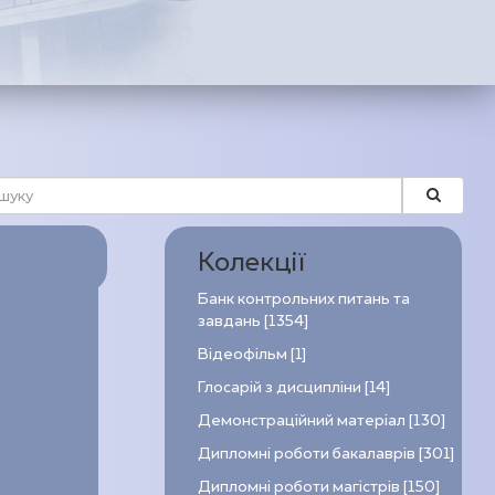
Колекції
Банк контрольних питань та
завдань [1354]
Відеофільм [1]
Глосарій з дисципліни [14]
Демонстраційний матеріал [130]
Дипломні роботи бакалаврів [301]
Дипломні роботи магістрів [150]