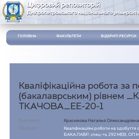
Цифровий репозиторій
Дніпропетровського національного університе
ГОЛОВНА
ФАКУЛЬТЕТИ
ВІДКРИТІ РЕСУРСИ
ІНСТРУКЦІЯ
Кваліфікаційна робота за
(бакалаврським) рівнем _
ТКАЧОВА_ЕЕ-20-1
Викладач:
Краснікова Наталья Олександрівн
Предмет:
Кваліфікаційні роботи на здобуття 
БАКАЛАВР, спец-ть 292 МЕВ, ОП М