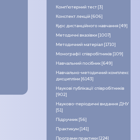
Комп’ютерний тест [3]
Конспект лекцій [606]
Курс дистанційного навчання [49]
Методичні вказівки [1007]
Методичний матеріал [1710]
Монографії співробітників [109]
Навчальний посібник [649]
Навчально-методичний комплекс
дисципліни [6143]
Наукові публікації співробітників
[902]
Науково-періодичні видання ДНУ
[51]
Підручник [56]
Практикум [141]
Програми практики [224]