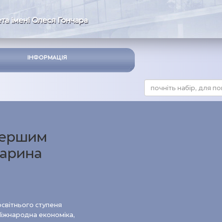
та імені Олеся Гончара
ІНФОРМАЦІЯ
 першим
Карина
а
освітнього ступеня
іжнародна економіка,