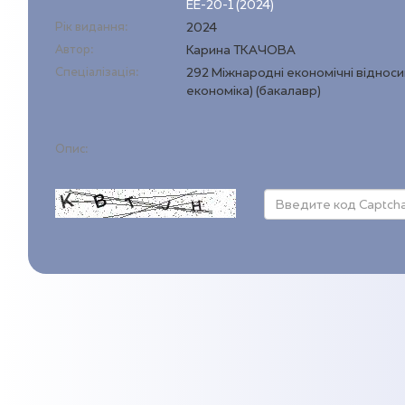
ЕЕ-20-1 (2024)
Рік видання:
2024
Автор:
Карина ТКАЧОВА
Спеціалізація:
292 Міжнародні економічні віднос
економіка) (бакалавр)
Опис: