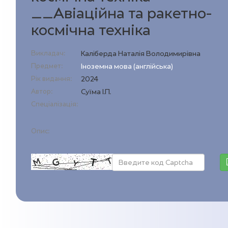
__Авіаційна та ракетно-
космічна техніка
Викладач:
Каліберда Наталія Володимирівна
Предмет:
Іноземна мова (англійська)
Рік видання:
2024
Автор:
Суїма І.П.
Спеціалізація:
Опис: