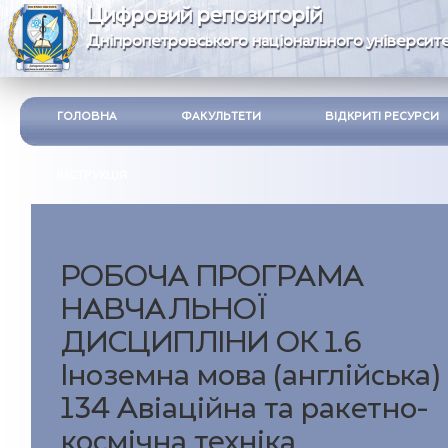
Цифровий репозиторій
Дніпропетровського національного університе
ГОЛОВНА
ФАКУЛЬТЕТИ
ВІДКРИТІ РЕСУРСИ
ІНСТРУКЦІЯ
РОБОЧА ПРОГРАМА
НАВЧАЛЬНОЇ
ДИСЦИПЛІНИ ОК 1.6
Іноземна мова (англійська)
134 Авіаційна та ракетно-
космічна техніка