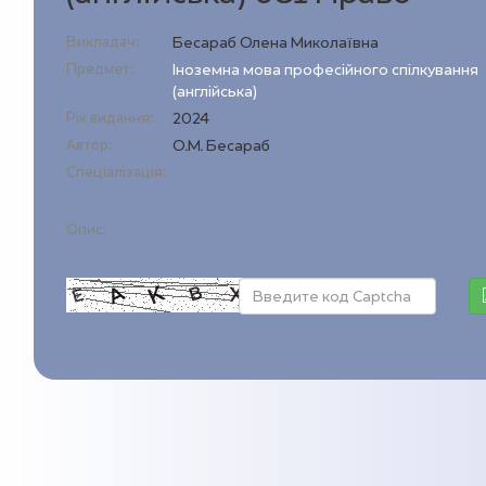
Викладач:
Бесараб Олена Миколаївна
Предмет:
Іноземна мова професійного спілкування
(англійська)
Рік видання:
2024
Автор:
О.М. Бесараб
Спеціалізація:
Опис: