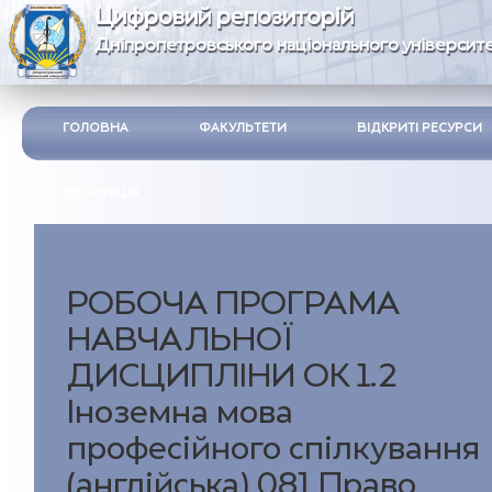
Цифровий репозиторій
Дніпропетровського національного університе
ГОЛОВНА
ФАКУЛЬТЕТИ
ВІДКРИТІ РЕСУРСИ
ІНСТРУКЦІЯ
РОБОЧА ПРОГРАМА
НАВЧАЛЬНОЇ
ДИСЦИПЛІНИ ОК 1.2
Іноземна мова
професійного спілкування
(англійська) 081 Право