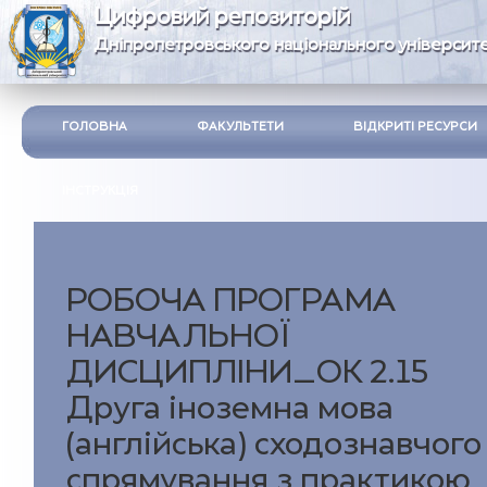
Цифровий репозиторій
Дніпропетровського національного університе
ГОЛОВНА
ФАКУЛЬТЕТИ
ВІДКРИТІ РЕСУРСИ
ІНСТРУКЦІЯ
РОБОЧА ПРОГРАМА
НАВЧАЛЬНОЇ
ДИСЦИПЛІНИ_ОК 2.15
Друга іноземна мова
(англійська) сходознавчого
спрямування з практикою