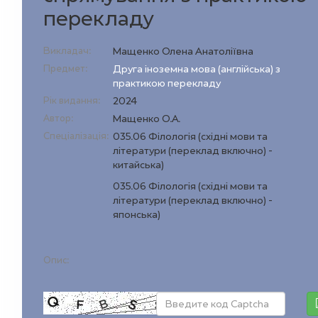
перекладу
Викладач:
Мащенко Олена Анатоліївна
Предмет:
Друга іноземна мова (англійська) з
практикою перекладу
Рік видання:
2024
Автор:
Мащенко О.А.
Спеціалізація:
035.06 Філологія (східні мови та
літератури (переклад включно) -
китайська)
035.06 Філологія (східні мови та
літератури (переклад включно) -
японська)
Опис: