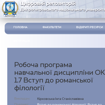
Цифровий репозиторій
Дніпропетровського національного університе
ГОЛОВНА
ФАКУЛЬТЕТИ
ВІДКРИТІ РЕСУРСИ
ІНСТРУКЦІЯ
Робоча програма
навчальної дисципліни ОК
1.7 Вступ до романської
філології
Викладач:
Кірковська Інга Станіславівна
Предмет:
Вступ до романської філології
,
Вступ до