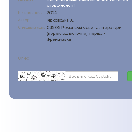
спецфілології
Рік видання:
2024
Автор:
Кірковська І.С.
Спеціалізація:
035.05 Романські мови та літератури
(переклад включно), перша -
французька
Опис: