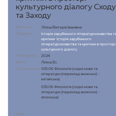
культурного діалогу Сходу
та Заходу
Викладач:
Ліпіна Вікторія Іванівна
Предмет:
Історія зарубіжного літературознавства т
критики
,
Історія зарубіжного
літературознавства та критики в просторі
культурного діалогу
Рік видання:
2024
Автор:
Ліпіна В.І.
Спеціалізація:
035.06 Філологія (східні мови та
літератури (переклад включно) -
китайська)
035.06 Філологія (східні мови та
літератури (переклад включно) -
японська)
Опис: