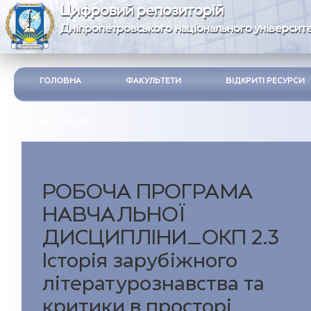
Цифровий репозиторій
Дніпропетровського національного університе
ГОЛОВНА
ФАКУЛЬТЕТИ
ВІДКРИТІ РЕСУРСИ
ІНСТРУКЦІЯ
РОБОЧА ПРОГРАМА
НАВЧАЛЬНОЇ
ДИСЦИПЛІНИ_ОКП 2.3
Історія зарубіжного
літературознавства та
критики в просторі