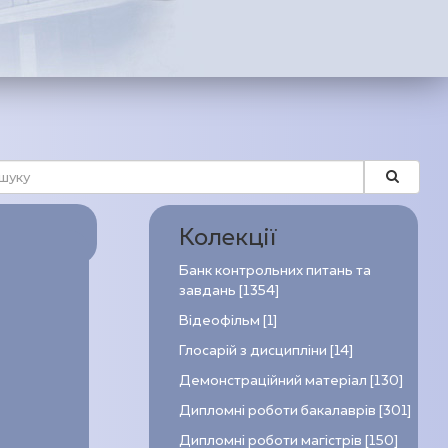
Колекції
Банк контрольних питань та
завдань [1354]
Відеофільм [1]
Глосарій з дисципліни [14]
Демонстраційний матеріал [130]
Дипломні роботи бакалаврів [301]
Дипломні роботи магістрів [150]