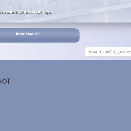
та імені Олеся Гончара
ІНФОРМАЦІЯ
чої