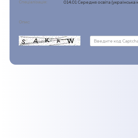
Спеціалізація:
014.01 Середня освіта (українська 
Опис: