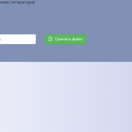
мова і література)
Скачать файл