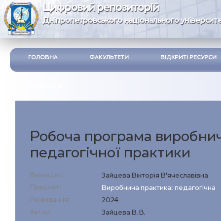
Цифровий репозиторій
Дніпропетровського національного університе
ГОЛОВНА
ФАКУЛЬТЕТИ
ВІДКРИТІ РЕСУРСИ
ІНСТРУКЦІЯ
Робоча програма виробни
педагогічної практики
Викладач:
Зайцева Вікторія В'ячеславівна
Предмет:
Виробнича практика: педагогічна
Рік видання:
2024
Автор:
Зайцева В. В.