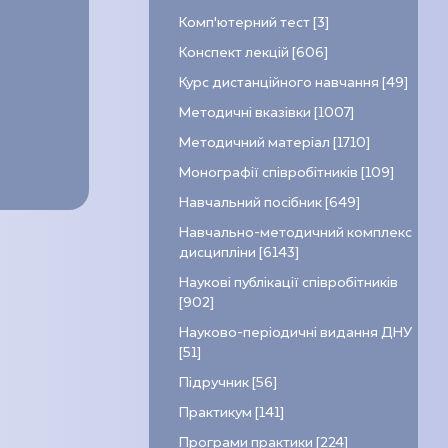
Комп’ютерний тест [3]
Конспект лекцій [606]
Курс дистанційного навчання [49]
Методичні вказівки [1007]
Методичний матеріал [1710]
Монографії співробітників [109]
Навчальний посібник [649]
Навчально-методичний комплекс
дисципліни [6143]
Наукові публікації співробітників
[902]
Науково-періодичні видання ДНУ
[51]
Підручник [56]
Практикум [141]
Програми практики [224]