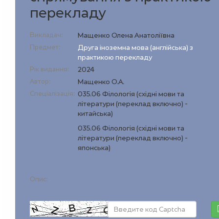
перекладу
Викладач:
Мащенко Олена Анатоліївна
Предмет:
Друга іноземна мова (англійська) з
практикою перекладу
Рік видання:
2024
Автор:
Мащенко О.А.
Спеціалізація:
035.06 Філологія (східні мови та
літератури (переклад включно) -
китайська)
035.06 Філологія (східні мови та
літератури (переклад включно) -
японська)
Опис: