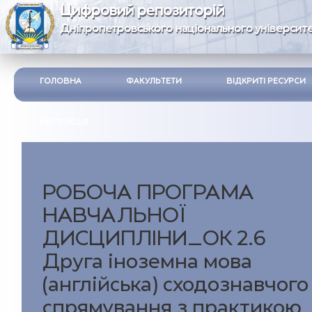
Цифровий репозиторій
Дніпропетровського національного університе
ГОЛОВНА
ФАКУЛЬТЕТИ
ВІДКРИТІ РЕСУРСИ
ІНСТРУКЦІЯ
РОБОЧА ПРОГРАМА
НАВЧАЛЬНОЇ
ДИСЦИПЛІНИ_ОК 2.6
Друга іноземна мова
(англійська) сходознавчого
спрямування з практикою