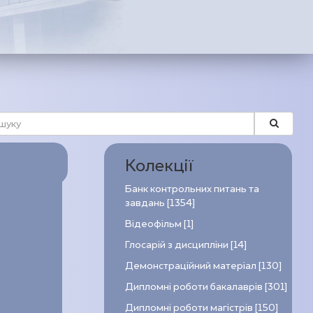
Колекції
Банк контрольних питань та
завдань [1354]
Відеофільм [1]
Глосарій з дисципліни [14]
Демонстраційний матеріал [130]
Дипломні роботи бакалаврів [301]
Дипломні роботи магістрів [150]