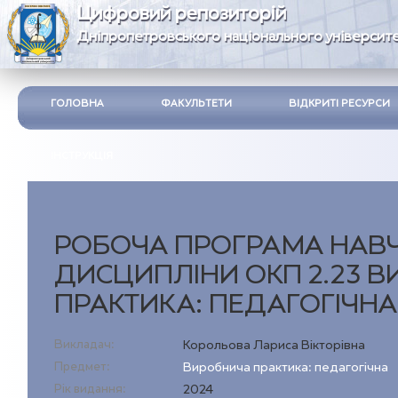
Цифровий репозиторій
Дніпропетровського національного університе
ГОЛОВНА
ФАКУЛЬТЕТИ
ВІДКРИТІ РЕСУРСИ
ІНСТРУКЦІЯ
РОБОЧА ПРОГРАМА НАВ
ДИСЦИПЛІНИ ОКП 2.23 
ПРАКТИКА: ПЕДАГОГІЧНА
Викладач:
Корольова Лариса Вікторівна
Предмет:
Виробнича практика: педагогічна
Рік видання:
2024