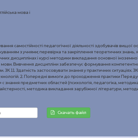
глійська мова і
ання самостійності педагогічної діяльності здобувачів вищої ос
куванням з учнями; перевірка та закріплення теоретичних знань, я
чних дисциплінах і курсі методики викладання основної іноземної
 мови. Вивчення дисципліни забезпечує формування компетентн
. ЗК 11. Здатність застосовувати знання у практичних ситуаціях. ЗК 
технологій. 2. Попередні вимоги до проходження практики Пере
 є знання предметних областей (психологія, педагогіка, методик
 майстерності, методика викладання зарубіжної літератури, метод
Скачать файл