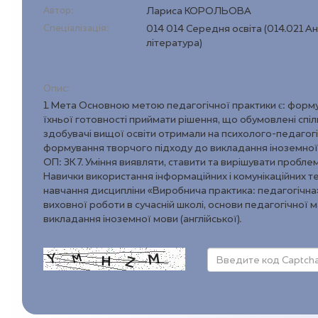
Автор:
Лариса КОРОЛЬОВА
Спеціалізація:
014 014 Середня освіта (014.021 Ан
література)
Опис:
1. Мета Основною метою педагогічної практики є: формув
їхньої готовності приймати рішення, що обумовлені спіл
здобувачі вищої освіти отримали на психолого-педагогі
формування творчого підходу до викладання іноземної
ОП: ЗК 7. Уміння виявляти, ставити та вирішувати проблеми
Навички використання інформаційних і комунікаційних 
навчання дисципліни «Виробнича практика: педагогічна»
виховної роботи в сучасній школі, основи педагогічної
викладання іноземної мови (англійської).