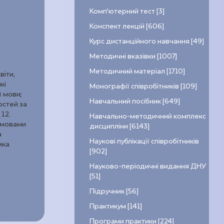
Комп’ютерний тест [3]
Конспект лекцій [606]
Курс дистанційного навчання [49]
Методичні вказівки [1007]
Методичний матеріал [1710]
віти,
кі
Монографії співробітників [109]
 мови;
Навчальний посібник [649]
остей за
12.
Навчально-методичний комплекс
думовами
дисципліни [6143]
а
Наукові публікації співробітників
ика
[902]
Науково-періодичні видання ДНУ
[51]
Підручник [56]
Практикум [141]
Програми практики [224]