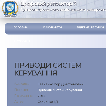
Цифровий репозиторій
Дніпропетровського національного університе
ГОЛОВНА
ФАКУЛЬТЕТИ
ВІДКРИТІ РЕСУРСИ
ІНСТРУКЦІЯ
ПРИВОДИ СИСТЕМ
КЕРУВАННЯ
Викладач:
Савченко Ігор Дмитрийович
Предмет:
Приводи систем керування
Рік видання:
2014
Автор:
Савченко І.Д.