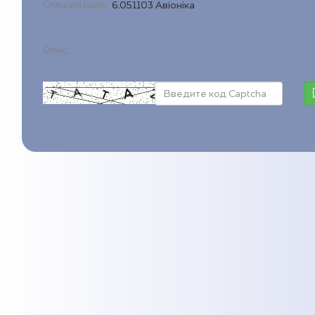
Спеціалізація:
6.051103 Авіоніка
Опис: