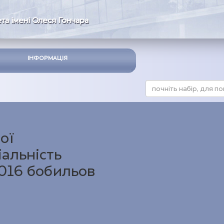
та імені Олеся Гончара
ІНФОРМАЦІЯ
ої
іальність
2016 бобильов