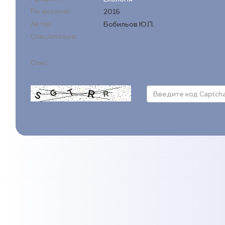
Рік видання:
2016
Автор:
Бобильов Ю.П.
Спеціалізація:
Опис: