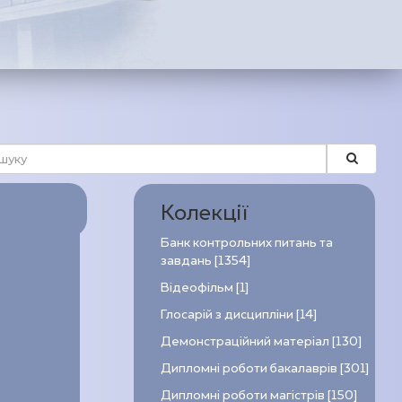
Колекції
Банк контрольних питань та
завдань [1354]
Відеофільм [1]
Глосарій з дисципліни [14]
Демонстраційний матеріал [130]
Дипломні роботи бакалаврів [301]
Дипломні роботи магістрів [150]