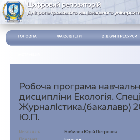
Цифровий репозиторій
Дніпропетровського національного університе
ГОЛОВНА
ФАКУЛЬТЕТИ
ВІДКРИТІ РЕСУРСИ
ІНСТРУКЦІЯ
Робоча програма навчальн
дисципліни Екологія. Спец
Журналістика.(бакалавр) 
Ю.П.
Викладач:
Бобилев Юрій Петрович
Предмет:
Екологія