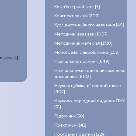
Комп’ютерний тест [3]
Конспект лекцій [606]
Курс дистанційного навчання [49]
Методичні вказівки [1007]
Методичний матеріал [1710]
Монографії співробітників [109]
ачано:
11
]
Навчальний посібник [649]
Навчально-методичний комплекс
дисципліни [6143]
Наукові публікації співробітників
[902]
Науково-періодичні видання ДНУ
[51]
Підручник [56]
Практикум [141]
Програми практики [224]