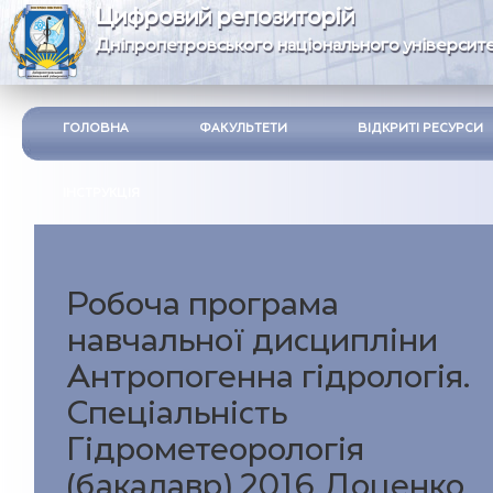
Цифровий репозиторій
Дніпропетровського національного університе
ГОЛОВНА
ФАКУЛЬТЕТИ
ВІДКРИТІ РЕСУРСИ
ІНСТРУКЦІЯ
Робоча програма
навчальної дисципліни
Антропогенна гідрологія.
Спеціальність
Гідрометеорологія
(бакалавр) 2016 Доценко