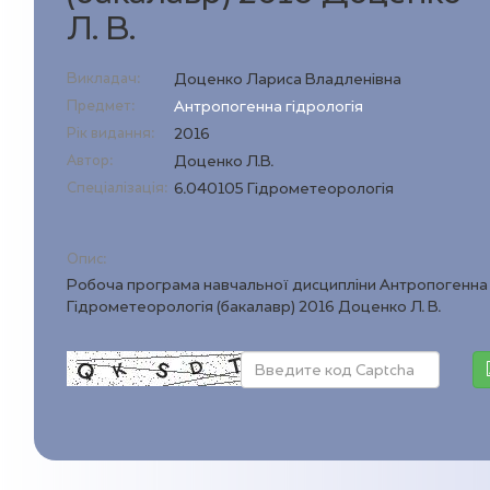
Л. В.
Викладач:
Доценко Лариса Владленівна
Предмет:
Антропогенна гідрологія
Рік видання:
2016
Автор:
Доценко Л.В.
Спеціалізація:
6.040105 Гідрометеорологія
Опис:
Робоча програма навчальної дисципліни Антропогенна г
Гідрометеорологія (бакалавр) 2016 Доценко Л. В.