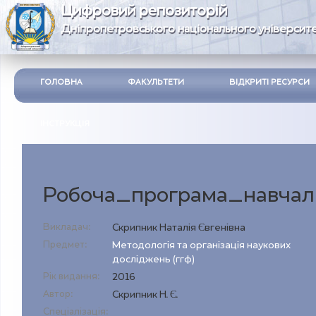
Цифровий репозиторій
Дніпропетровського національного університе
ГОЛОВНА
ФАКУЛЬТЕТИ
ВІДКРИТІ РЕСУРСИ
ІНСТРУКЦІЯ
Робоча_програма_навчал_
Викладач:
Скрипник Наталія Євгенівна
Предмет:
Методологія та організація наукових
досліджень (ггф)
Рік видання:
2016
Автор:
Скрипник Н. Є.
Спеціалізація: