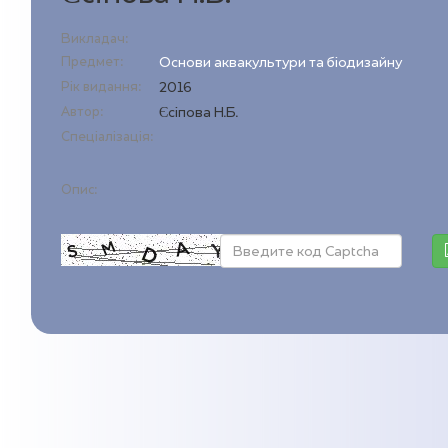
Викладач:
Предмет:
Основи аквакультури та біодизайну
Рік видання:
2016
Автор:
Єсіпова Н.Б.
Спеціалізація:
Опис: