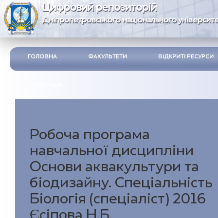
Цифровий репозиторій
Дніпропетровського національного університе
ГОЛОВНА
ФАКУЛЬТЕТИ
ВІДКРИТІ РЕСУРСИ
ІНСТРУКЦІЯ
Робоча програма
навчальної дисципліни
Основи аквакультури та
біодизайну. Спеціальність
Біологія (спеціаліст) 2016
Єсіпова Н.Б.