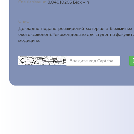
Спеціалізація:
8.04010205 Біохімія
Опис:
Докладно подано розширений матеріал з біохімічних о
екотоксикології.Рекомендовано для студентів факультету
медицини.