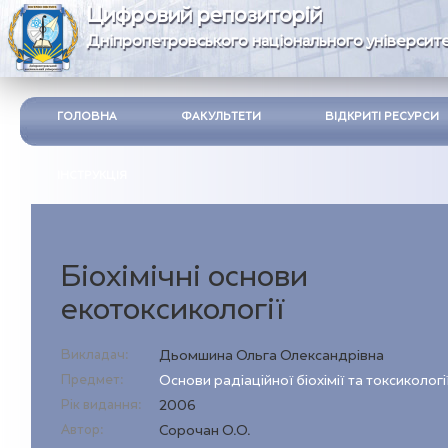
Цифровий репозиторій
Дніпропетровського національного університе
ГОЛОВНА
ФАКУЛЬТЕТИ
ВІДКРИТІ РЕСУРСИ
ІНСТРУКЦІЯ
Біохімічні основи
екотоксикології
Викладач:
Дьомшина Ольга Олександрівна
Предмет:
Основи радіаційної біохімії та токсикологі
Рік видання:
2006
Автор:
Сорочан О.О.