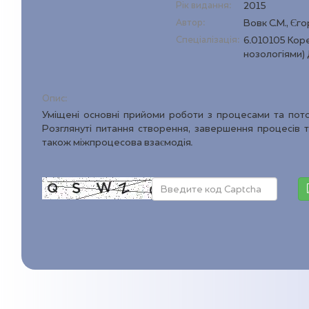
Рік видання:
2015
Автор:
Вовк С.М., Єг
Спеціалізація:
6.010105 Коре
нозологіями)
Опис:
Уміщені основні прийоми роботи з процесами та пото
Розглянуті питання створення, завершення процесів та
також міжпроцесова взаємодія.