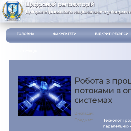
Цифровий репозиторій
Дніпропетровського національного університе
ГОЛОВНА
ФАКУЛЬТЕТИ
ВІДКРИТІ РЕСУРСИ
ІНСТРУКЦІЯ
Робота з про
потоками в о
системах
Викладач:
Предмет:
Технології ро
паралельних 