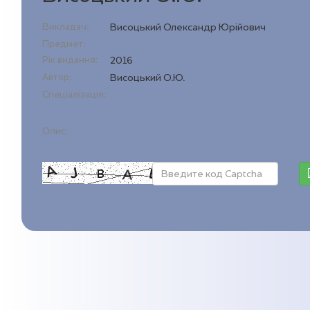
Викладач:
Висоцький Олександр Юрійович
Предмет:
Рік видання:
2016
Автор:
Висоцький О.Ю.
Спеціалізація:
Опис: