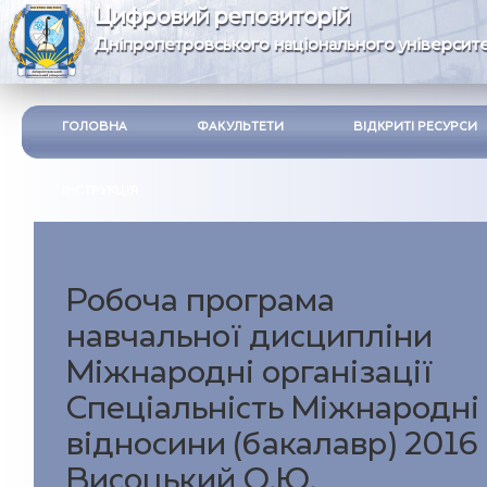
Цифровий репозиторій
Дніпропетровського національного університе
ГОЛОВНА
ФАКУЛЬТЕТИ
ВІДКРИТІ РЕСУРСИ
ІНСТРУКЦІЯ
Робоча програма
навчальної дисципліни
Міжнародні організації
Спеціальність Міжнародні
відносини (бакалавр) 2016
Висоцький О.Ю.